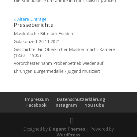
Die Stadtkapelle umrahmte ihn musikalisch. (Artikel)
« Ältere Einträge
Presseberichte
Musikalische Bitte um Frieden
Galakonzert 20.11.2021
Geschichte: Ein Oberkircher Musiker macht Karriere
(1830 – 1905)
Vororchester nahm Probenbetrieb wieder auf
Ehrungen Bürgermedaille / Jugend musiziert
Impressum
Datenschutzerklärung
Facebook
Instagram
YouTube
Designed by
Elegant Themes
| Powered by
WordPress